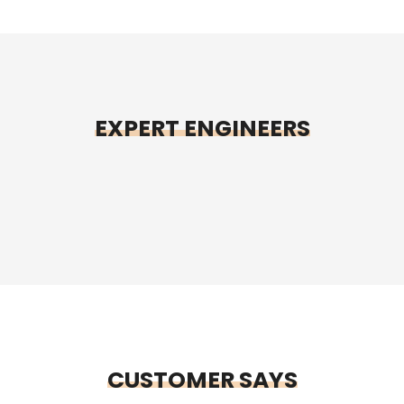
redesign
Quarter
Intelligent
Sea Pool
design
Roofing
EXPERT ENGINEERS
CUSTOMER SAYS